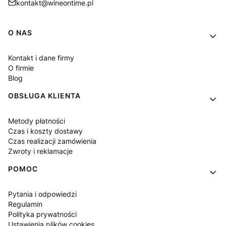
kontakt@wineontime.pl
Linki w stopce
O NAS
Kontakt i dane firmy
O firmie
Blog
OBSŁUGA KLIENTA
Metody płatności
Czas i koszty dostawy
Czas realizacji zamówienia
Zwroty i reklamacje
POMOC
Pytania i odpowiedzi
Regulamin
Polityka prywatności
Ustawienia plików cookies