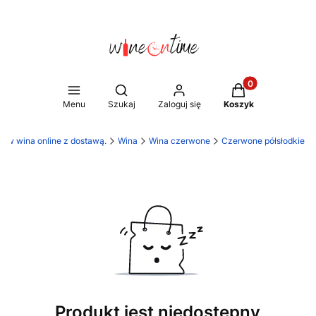
Produkty w koszy
Otwórz wyszukiwarkę
Menu
Szukaj
Zaloguj się
Koszyk
ów wina online z dostawą.
Wina
Wina czerwone
Czerwone półsłodkie
Produkt jest niedostępny